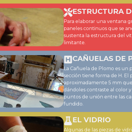
ESTRUCTURA D
Para elaborar una ventana gr
paneles continuos que se anc
sustenta la estructura del vi
limitante.
CAÑUELAS DE 
La Cañuela de Plomo es un pe
sección tiene forma de H. El
aproximadamente 5 mm que de
dándoles contraste al color y 
puntos de unión entre las c
fundido.
EL VIDRIO
Algunas de las piezas de vidri