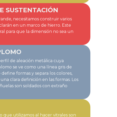
E SUSTENTACIÓN
ande, necesitamos construir varios
larán en un marco de hierro. Este
tral para que la dimensión no sea un
PLOMO
rfil de aleación metálica cuya
 plomo se ve como una línea gris de
fine formas y separa los colores,
una clara definición en las formas. Los
añuelas son soldados con extraño
o que utilizamos al hacer vitrales son