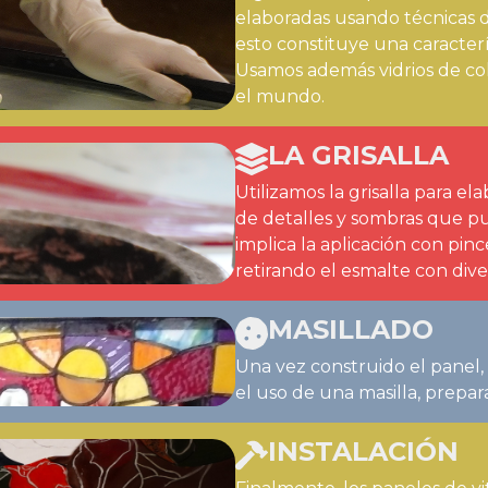
elaboradas usando técnicas d
esto constituye una caracterís
Usamos además vidrios de col
el mundo.
LA GRISALLA
Utilizamos la grisalla para e
de detalles y sombras que pue
implica la aplicación con pin
retirando el esmalte con dive
MASILLADO
Una vez construido el panel, 
el uso de una masilla, prepar
INSTALACIÓN