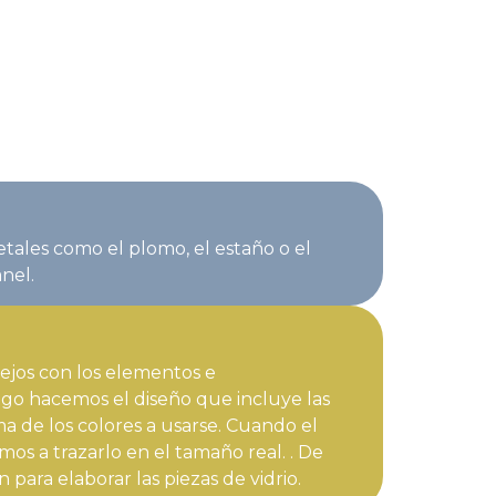
tales como el plomo, el estaño o el
nel.
jos con los elementos e
uego hacemos el diseño que incluye las
 de los colores a usarse. Cuando el
os a trazarlo en el tamaño real. . De
para elaborar las piezas de vidrio.