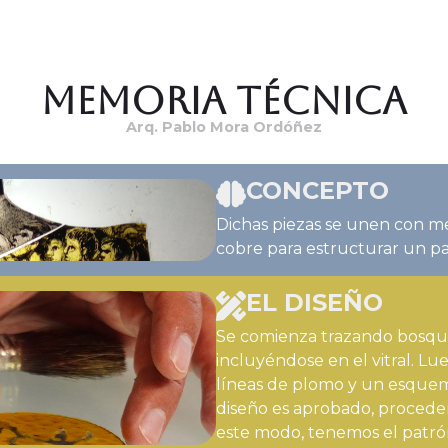
Memoria Técnica
Arq. Pablo Mora Ordóñez
CONCEPTO
Dichas piezas se unen con me
cobre para estructurar un pa
EL DISEÑO
Se comienza trazando bosque
incluyéndose en el vitral. L
líneas de plomo y un esquema
diseño es aprobado, procedem
este modo, tenemos el patrón 