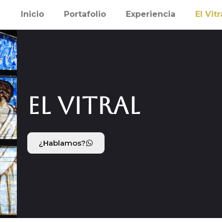
Inicio
Portafolio
Experiencia
El Vitr
El Vitral
¿Hablamos?