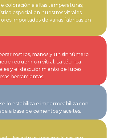
e coloración a altas temperaturas;
tica especial en nuestros vitrales.
ores importados de varias fábricas en
laborar rostros, manos y un sinnúmero
de requerir un vitral. La técnica
celes y el descubrimiento de luces
rsas herramientas.
se lo estabiliza e impermeabiliza con
ada a base de cementos y aceites.