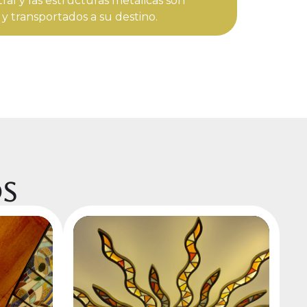
tral y las estructuras metálicas son
transportados a su destino.
os