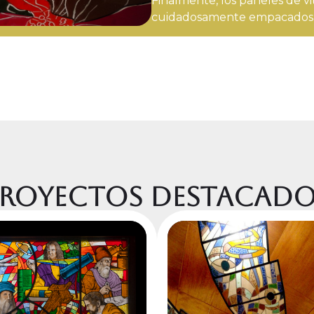
Finalmente, los paneles de vi
cuidadosamente empacados y 
royectos Destacad